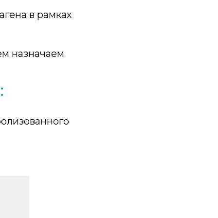
агена в рамках
ем назначаем
:
ролизованного