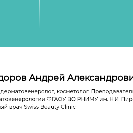
доров Андрей Александров
-дерматовенеролог, косметолог. Преподавате
атовенерологии ФГАОУ ВО РНИМУ им. Н.И. Пир
ый врач Swiss Beauty Clinic