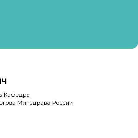
ич
ль Кафедры
огова Минздрава России