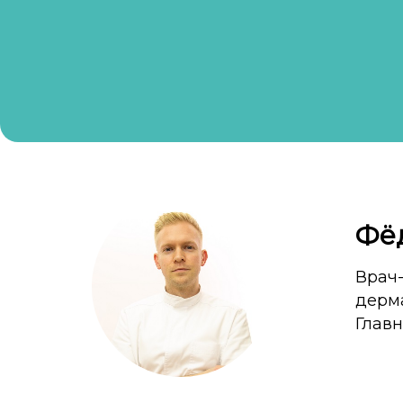
Фё
Врач
дерм
Главн