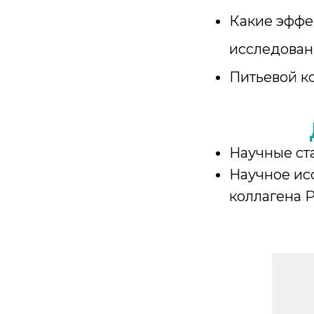
Какие эффе
исследован
Питьевой к
Научные ста
Научное ис
коллагена