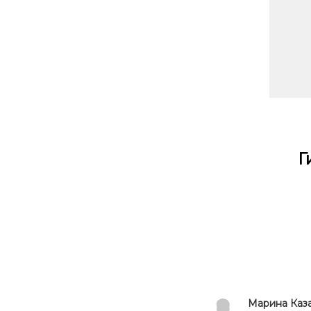
Г
Ссылка на это место страницы:
#otziv
Марина Каз