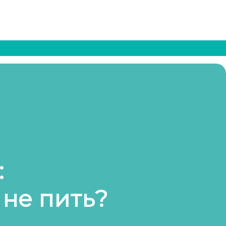
:
 не пить?