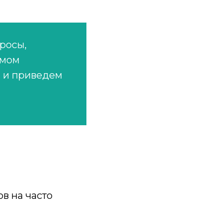
росы,
емом
ы и приведем
в на часто